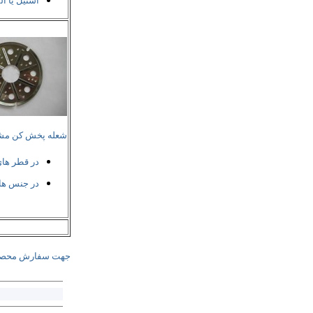
استیل یا آل
شعله پخش کن مش
در قطر ها
در جنس ها
جهت سفارش محصول