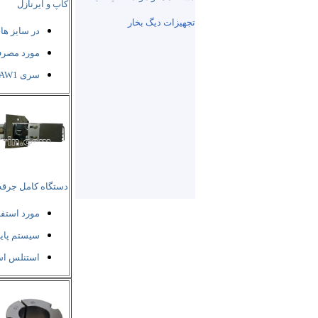
کاپ و ایرنازل
تجهیزات دیگ بخار
در سایز ها
مورد مصر
سری AW1 و AWD
دستگاه کامل جرقه
مورد استف
سیستم پای
استنلس است