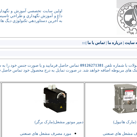
اولين سايت تخصصي آموزش و نگهداري 
داغ و آموزش نگهداري و طراحي تاسيسات
به آخرين دستاوردهي تکنولوژي ديگ هاي
 سایت
|
درباره ما
|
تماس با ما
|:::
ات با شماره تلفن
09126271381
تماس حاصل فرمایید و یا صورت جنس خود را به 
 لینک های مربوطه اضافه خواهد شد. در صورت تمایل به درج محصول خود تماس حاصل فر
(مارک هانیول)
دمپر موتور مشعل(مارک برگر)
د
ف مشعل های صنعتی
مورد مصرف مشعل های صنعتی