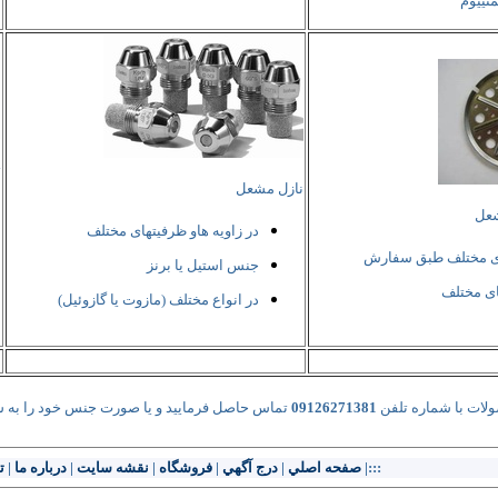
منییوم
ت
نازل مشعل
عل
در زاویه هاو ظرفیتهای مختلف
ی مختلف طبق سفارش
جنس استیل یا برنز
ی مختلف
در انواع مختلف (مازوت یا گازوئیل)
ات با شماره تلفن
09126271381
تماس حاصل فرمایید و یا صورت جنس خود را به 
:::|
صفحه اصلي
|
درج آگهي
|
فروشگاه
|
نقشه سایت
|
درباره ما
|
ت