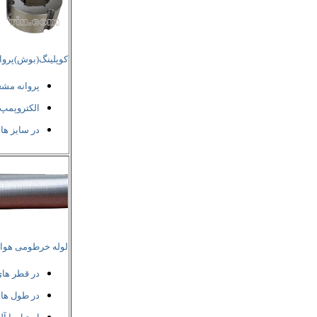
کوپلینگ(بوش)پروا
پروانه مش
الکتروپمپ
در سایز ها
لوله خرطومی هو
در قطر ها
در طول ها