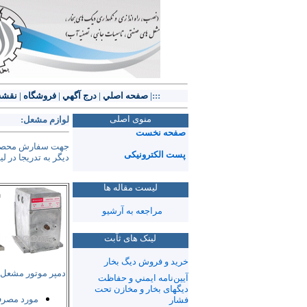
:::|
صفحه اصلي
|
درج آگهي
|
فروشگاه
|
نقشه
منوی اصلی
لوازم مشعل:
صفحه نخست
جهت سفارش محصول
پست الکترونیکی
دیگر به تدریجا در
لیست مقاله ها
مراجعه به آرشیو
لینک های ثآبت
خرید و فروش ديگ بخار
دمپر موتور مشعل 
آيين‌نامه‌ ايمني و حفاظت
دیگهای بخار و مخازن تحت
مورد مصر
فشار