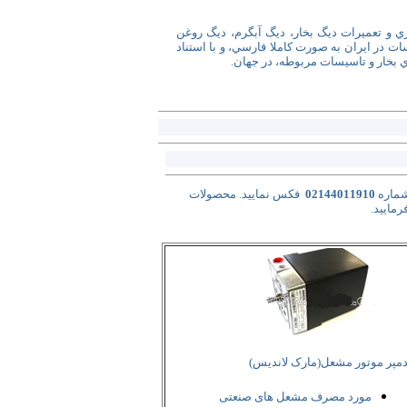
و تعميرات ديگ بخار، ديگ آبگرم، ديگ روغن
 در ايران به صورت کاملا فارسي، و با استناد
 بخار و تاسيسات مربوطه، در جهان.
شماره
02144011910
فکس نمایید. محصولات
مایید.
مپر موتور مشعل(مارک لاندیس)
مورد مصرف مشعل های صنعتی