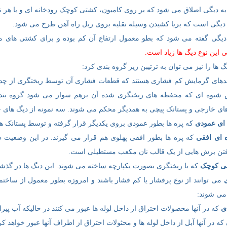
ه دیگی اصلاق می شود که بر روی کامیون، کشتی کوچک رودخانه ای و یا هر 
دیگی است که بریا کشیدن وسیله نقلیه بروی ریل راه آهن طرح می شود.
یگی گفته می شود که بطو معمول ارتفاع آن کم بوده و برای کشتی های م
این نوع دیگ ها زیاد است.
 ها را نیز می توان به ترتیبن زیر گروه بندی کرد:
های گرمایش کم فشاری هستند که قطعات فشاری آن توسط ریختگری از چدن، ب
 شیوه ای که محفظه های ریختگری شده آن برهم سوار می شود گروه بند
ی خارجی و پستانک پیچی به همدیگر محکم می شوند. سه نمونه از دیگ های چد
 ای عمودی
که پره ها بطور عمودی بروی یکدیگر قرار گرفته و توسط پستانک ه
 ای افقی
که پره ها بطور افقی پهلوی هم قرار می گیرند. در این وضعیت ط
تن برش هایی از یک قالب نان مکعب مستطیلی است.
نی کوچک
که با ریختگری بصورت یکپارچه ساخته می شوند. این دیگ ها در گذشت
می توانند از نوع پرفشار یا کم فشار باشند و امروزه بطور معمول از ساختم
می شوند:
ی
که در آنها محصولات احتراق از داخل لوله ها عبور می کنند در حالیکه آب پیرا
که در آنها آبل از داخل لوله ها و محثولات احتراق از اطراف آنها عبور خواهد کر