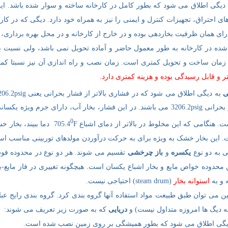
دیگی اطلاق می شود که بطور کامل در کارخانه ساخته و سوار شده باشد. این د
های احتراق، تجهیزات کنترل و ایمنی را نیز به همراه خود دارد. دیگی که در 
رای همان ظرفیت بخاردهی بوده و در خارج از کارخانه و در محل بهره برداری
ده در کارخانه به طور معمول حاضر و آماده تحویل نمی باشد، ولی نسبت ب
زمان ساخت و تحویل کمتری است. زمان نصب و راه اندازی آن نیز نسبتا کم
ر و قابل رسیدگی بوده و هزینه کمتری دارد.
ی
به دیگی اطلاق می شود که در فشاری بالاتر از فشار بحرانی یعنی 3206.2psig و دمای اشباع 705.4
آب دارای فشار بحرانی 3206.2psig می باشند. در این فشار، بخار آب، دارای 
0
هنگامی که این مخلوط در بالاتر از دمای اشباع 705.4
F دما ببیند، بخار 
. این بخار خشک به ویژه برای به حرکت درآوردن مولدهای توربینی مناسب ا
 به دو نوع
یکسره
و
باز چرخشی
ن محدوده خواص مایع و بخار اشباع یکسان است. هیچگونه تغییری در فاز مایع-
 و به
استوانه بخار
(steam drum) احتیاجی نیست.
ین می توان طبق طبیعت مواد استفاده آنها گروه بندی کرد. گروه بندی رایج ع
 دیگ ها امروزه متداول نیست) و
دریایی
که به صورت زیر تعریف می شوند:
یگی اطلاق می شود که بطور همیشگی بر روی زمین نصب شده است.