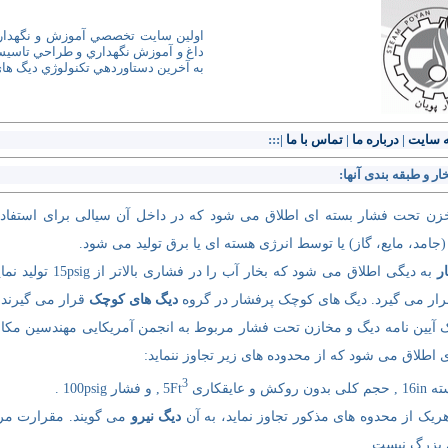
اولين سايت تخصصي آموزش و نگهداري 
داغ و آموزش نگهداري و طراحي تاسيسات
به آخرين دستاوردهي تکنولوژي ديگ هاي
 سایت
|
درباره ما
|
تماس با ما
|:::
ار و طبقه بندی آنها:
زن تحت فشار بسته ای اطلاق می شود که در داخل آن سیالی برای استفاده 
امد، مایع، گاز) یا توسط انرژی هسته ای یا برق تولید می شود.
ر
به دیگی اطلاق می شود که بخار آب را در فشاری بالاتر از 15psig تولید نماید. در پایین تر از فشار مذکور دیگ در گروه
ار می گیرد. دیگ های کوچک پرفشار در گروه
دیگ های کوچک
قرار می گیرند.
 اطلاق می شود که از محدوده های زیر تجاوز ننماید:
3
یقکاری 5Ft
, و فشار 100psig .
هریک از محدوه های مذکور تجاوز نماید، به آن
دیگ نیرو
می گویند. مقرارت مر
 بزرگ نیست.