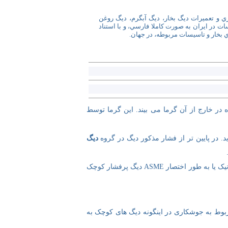
و تعميرات ديگ بخار، ديگ آبگرم، ديگ روغن
 در ايران به صورت کاملا فارسي، و با استناد
 بخار و تاسيسات مربوطه، در جهان.
در خارج از آن گرما می بیند. این گرما توسط
دیگ
مطابق بخش یک آیین نامه دیگ و مخازن تحت فشار مربوط به انجمن آمریکایی مهندسین مکانیک یا به طور اختصار ASME دیگ پرفشار کوچک
بوط به جوشکاری در اینگونه دیگ های کوچک به