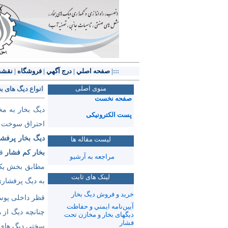
:::|
صفحه اصلي
|
درج آگهي
|
فروشگاه
|
نقشه
منوی اصلی
انواع دیگ های بخ
صفحه نخست
دیگ بخار به مخ
پست الکترونیکی
احتراق سوخت (ج
دیگ بخار پرفشا
لیست مقاله ها
بخار کم فشار
قر
مراجعه به آرشیو
لینک های ثابت
به دیگ پرفشاری
خرید و فروش ديگ بخار
قظر داخلی پوسته 16in , حجم کلی بدون روکش و عا
آيين‌نامه‌ ايمني و حفاظت
چنانچه دیگ از 
دیگهای بخار و مخازن تحت
فشار
سختی دیگ های