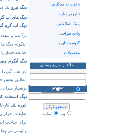
دعوت به همکاری
دیگ نیرو
یک دیگ بخار آب
تبلیغ در سایت
دیگ های آب گ
بانک اطلاعاتی
دیگ آب گرم گ
واحد طراحی
درآمده و مجددا به 
گروه مشاوره
اینگونه دیگ ها 
چنانچه فشار یا دما
محصولات
دیگ آبگرم مص
اطلاع از به روز رسانی
باز نمی گردد) فشار آن از sig
جستجو
پرفشار طراحی 
عضويت
لغو عضويت
دیگ استفاده کن
کوره بلند کارخ
ضایعات حرارتی ا
وب
سایت
و ایمنی مربوط 