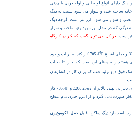
یگ دارای انواع لوله آبی و لوله دودی یا چدنی
کارخانه ساخته شده و سوار می شود نسبت به دیگ
، نصب و سوار می شود، ارزانتر است. گرچه دیگ
ه دیگی که در محل بهره برداری ساخته و سوار
تر است.
در کل می توان گفت که کار در کارگاه
0
F کار کند. بخار آب و خود
جرم ویژه یکسانی هستند و به معنای این است که بخار، تا حد آب
خشک فوق داغ تولید شده که برای کار در فشارهای
ست.
تقسیم می شوند. هر دو نوع در محدوده فوق بحرانی یهنی بالاتر از 3206.2psig و 705.4F کار
بخار صورت نمی گیرد و از اینرو چیزی بنام سطح
بارت است از:
دیگ ساکن
،
قابل حمل
،
لکوموتیوی